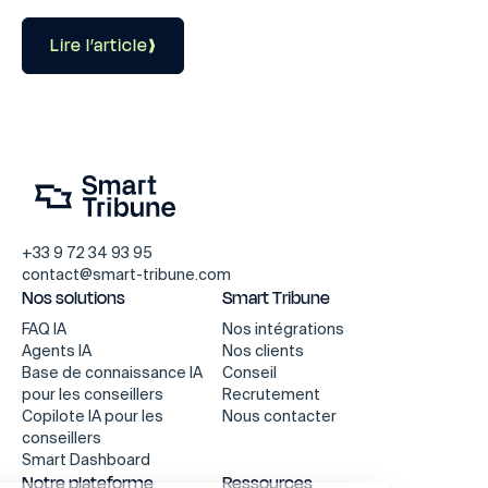
Lire l’article
+33 9 72 34 93 95
contact@smart-tribune.com
Nos solutions
Smart Tribune
FAQ IA
Nos intégrations
Agents IA
Nos clients
Base de connaissance IA
Conseil
pour les conseillers
Recrutement
Copilote IA pour les
Nous contacter
conseillers
Continuer sans accepter
Smart Dashboard
Notre plateforme
Ressources