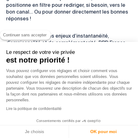
positionne en filtre pour rediriger, si besoin, vers le
bon canal… Ou pour donner directement les bonnes
réponses !
Continuer sans accepter
Pour répondre à ces enjeux d’instantanéité,
d’omnicanalité et de complémentarité,
DPD France
mise notamment sur plusieurs outils de selfcare : un
Le respect de votre vie privée
chatbot, une FAQ dynamique, une box d’aide
est notre priorité !
personnalisée… Et une “solution voix”, pour faciliter
l’escalade de contact auprès de conseillers humains
Vous pouvez configurer vos réglages et choisir comment vous
! L’intelligence artificielle facilite le travail des
souhaitez que vos données personnelles soient utilisées. Vous
Ce site web stocke les cookies sur votre ordinateur. Ces cookies sont
pouvez configurer les réglages de manière indépendante pour chaque
équipes, sans jamais le remplacer.
utilisés pour collecter des informations sur la manière dont vous
partenaire. Vous trouverez une description de chacun des objectifs sur
interagissez avec notre site web et nous permettent de nous souvenir
de vous. Si vous continuez à utiliser ce dernier, nous considérerons
la façon dont nos partenaires et nous-mêmes utilisons vos données
que vous acceptez l'utilisation des cookies.
personnelles.
Pour en savoir plus sur les cookies que nous utilisons, consultez notre
Lire la politique de confidentialité
politique de confidentialité.
Auteur
Consentements certifiés par
OK
Je choisis
OK pour moi