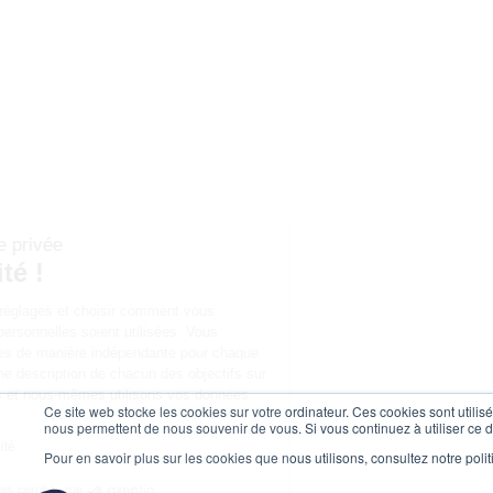
Continuer sans accepter
Le respect de votre vie privée
est notre priorité !
Vous pouvez configurer vos réglages et choisir comment vous
souhaitez que vos données personnelles soient utilisées. Vous
pouvez configurer les réglages de manière indépendante pour chaque
partenaire. Vous trouverez une description de chacun des objectifs sur
la façon dont nos partenaires et nous-mêmes utilisons vos données
Ce site web stocke les cookies sur votre ordinateur. Ces cookies sont utilis
personnelles.
nous permettent de nous souvenir de vous. Si vous continuez à utiliser ce d
Lire la politique de confidentialité
Pour en savoir plus sur les cookies que nous utilisons, consultez notre polit
Consentements certifiés par