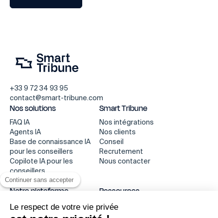
+33 9 72 34 93 95
contact@smart-tribune.com
Nos solutions
Smart Tribune
FAQ IA
Nos intégrations
Agents IA
Nos clients
Base de connaissance IA
Conseil
pour les conseillers
Recrutement
Copilote IA pour les
Nous contacter
conseillers
Continuer sans accepter
Smart Dashboard
Notre plateforme
Ressources
Comment ça marche
Ressources Center
Le respect de votre vie privée
Notre technologie
Blog