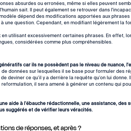
ponses absurdes ou erronées
, même si elles peuvent sembl
l'humain sait. Il peut également se retrouver dans l'incapa
 modèle dépend des modifications apportées aux phrases d'en
 à une question. Cependant, en modifiant légèrement la form
en utilisant excessivement certaines phrases. En effet, lo
longues, considérées comme plus compréhensibles.
génératifs car ils ne possèdent pas le niveau de nuance, l'e
de données sur lesquelles il se base pour formuler des ré
de deviner ce qu’il y a derrière la requête qu’on lui donne.
eformulation, il sera amené à générer un contenu qui pourr
 une aide à l’ébauche rédactionnelle, une assistance, des 
nus suggérés et de vérifier leurs véracités.
ions de réponses, et après ?