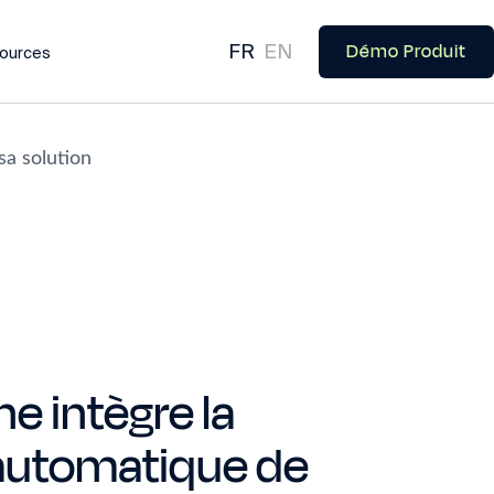
Démo Produit
FR
EN
ources
sa solution
e intègre la
automatique de