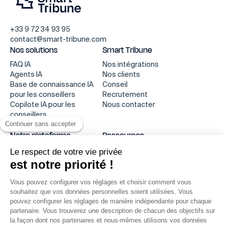
+33 9 72 34 93 95
contact@smart-tribune.com
Nos solutions
Smart Tribune
FAQ IA
Nos intégrations
Agents IA
Nos clients
Base de connaissance IA
Conseil
pour les conseillers
Recrutement
Copilote IA pour les
Nous contacter
conseillers
Continuer sans accepter
Smart Dashboard
Notre plateforme
Ressources
Comment ça marche
Ressources Center
Le respect de votre vie privée
Notre technologie
Blog
est notre priorité !
Presse
Webinars
Vous pouvez configurer vos réglages et choisir comment vous
Développeur
souhaitez que vos données personnelles soient utilisées. Vous
Ce site web stocke les cookies sur votre ordinateur. Ces cookies sont
Légal
pouvez configurer les réglages de manière indépendante pour chaque
utilisés pour collecter des informations sur la manière dont vous
partenaire. Vous trouverez une description de chacun des objectifs sur
interagissez avec notre site web et nous permettent de nous souvenir
Mentions légales
de vous. Si vous continuez à utiliser ce dernier, nous considérerons
la façon dont nos partenaires et nous-mêmes utilisons vos données