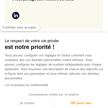
Continuer sans accepter
Le respect de votre vie privée
est notre priorité !
Vous pouvez configurer vos réglages et choisir comment vous
souhaitez que vos données personnelles soient utilisées. Vous
Ce site web stocke les cookies sur votre ordinateur. Ces cookies sont
pouvez configurer les réglages de manière indépendante pour chaque
utilisés pour collecter des informations sur la manière dont vous
partenaire. Vous trouverez une description de chacun des objectifs sur
interagissez avec notre site web et nous permettent de nous souvenir
de vous. Si vous continuez à utiliser ce dernier, nous considérerons
la façon dont nos partenaires et nous-mêmes utilisons vos données
que vous acceptez l'utilisation des cookies.
personnelles.
Pour en savoir plus sur les cookies que nous utilisons, consultez notre
Lire la politique de confidentialité
politique de confidentialité.
Consentements certifiés par
OK
Je choisis
OK pour moi