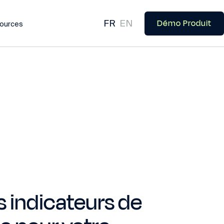
Démo Produit
FR
EN
ources
s indicateurs de