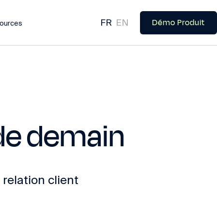
Démo Produit
FR
EN
ources
t de demain
relation client