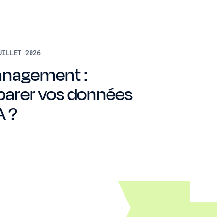
UILLET 2026
nagement :
arer vos données
A ?