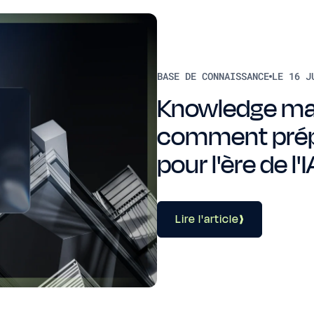
BASE DE CONNAISSANCE
LE 16 J
Knowledge ma
comment prép
pour l'ère de l'I
Lire l'article