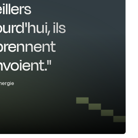
illers
rd'hui, ils
prennent
nvoient."
nergie