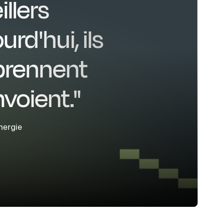
illers
rd'hui, ils
prennent
nvoient."
nergie