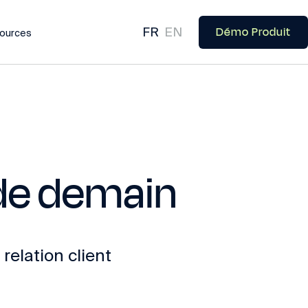
Démo Produit
FR
EN
ources
t de demain
relation client